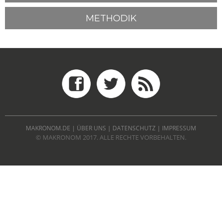
METHODIK
MAKRONOM.DE
|
ÜBER UNS
|
DATENSCHUTZ
|
IMPRESSUM
© MAKRONOM 2017. ALLE RECHTE VORBEHALTEN.