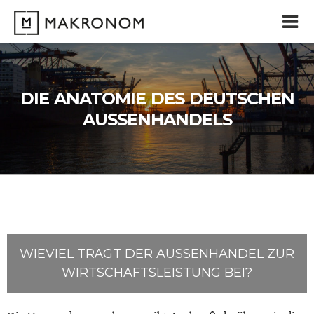
Zum
Inhalt
springen
DIE ANATOMIE DES DEUTSCHEN
AUSSENHANDELS
WIEVIEL TRÄGT DER AUSSENHANDEL ZUR W
IRTSCHAFTSLEISTUNG BEI?