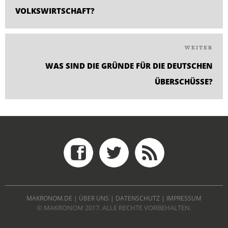
VOLKSWIRTSCHAFT?
WEITER
Nä
Bei
WAS SIND DIE GRÜNDE FÜR DIE DEUTSCHEN
ÜBERSCHÜSSE?
MAKRONOM.DE
|
ÜBER UNS
|
DATENSCHUTZ
|
IMPRESSUM
© MAKRONOM 2017. ALLE RECHTE VORBEHALTEN.